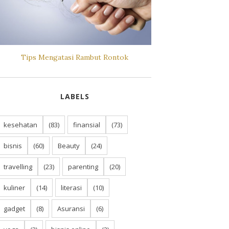
Tips Mengatasi Rambut Rontok
LABELS
kesehatan
(83)
finansial
(73)
bisnis
(60)
Beauty
(24)
travelling
(23)
parenting
(20)
kuliner
(14)
literasi
(10)
gadget
(8)
Asuransi
(6)