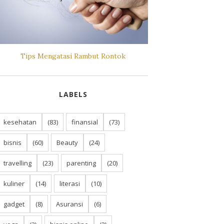
Tips Mengatasi Rambut Rontok
LABELS
kesehatan
(83)
finansial
(73)
bisnis
(60)
Beauty
(24)
travelling
(23)
parenting
(20)
kuliner
(14)
literasi
(10)
gadget
(8)
Asuransi
(6)