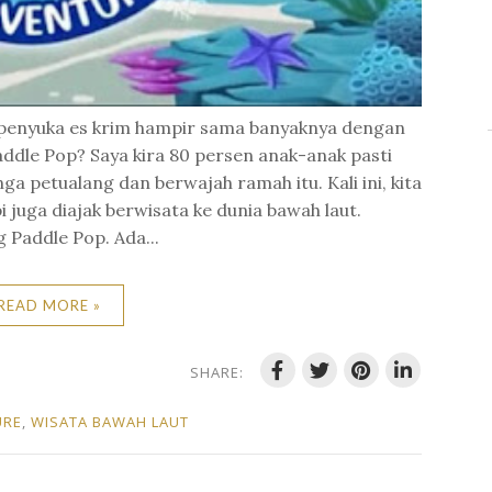
ra penyuka es krim hampir sama banyaknya dengan
addle Pop? Saya kira 80 persen anak-anak pasti
a petualang dan berwajah ramah itu. Kali ini, kita
i juga diajak berwisata ke dunia bawah laut.
g Paddle Pop. Ada...
READ MORE »
SHARE:
URE
,
WISATA BAWAH LAUT